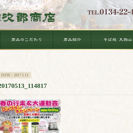
DATE：2017.5.13
20170513_114817